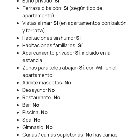
Baño privado:
Sí
Terraza o balcón:
Sí
(según tipo de
apartamento)
Vistas al mar:
Sí
(en apartamentos con balcón
y terraza)
Habitaciones sin humo:
Sí
Habitaciones familiares:
Sí
Aparcamiento privado:
Sí
, incluido en la
estancia
Zonas para teletrabajar:
Sí
, con WiFi en el
apartamento
Admite mascotas:
No
Desayuno:
No
Restaurante:
No
Bar:
No
Piscina:
No
Spa:
No
Gimnasio:
No
Cunas / camas supletorias:
No
hay camas