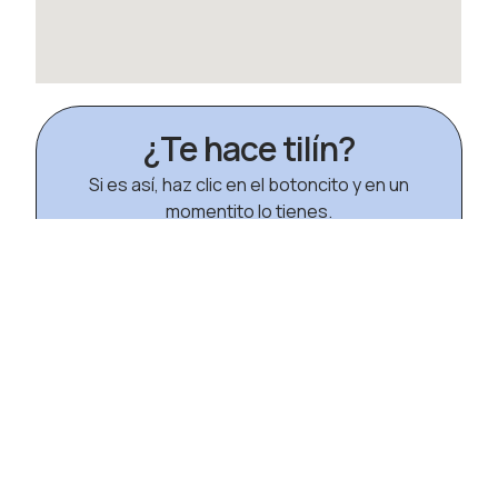
¿Te hace tilín?
Si es así, haz clic en el botoncito y en un
momentito lo tienes.
POR AQUÍ
Más sobre el Apartamentos
Reianaprt Patacona