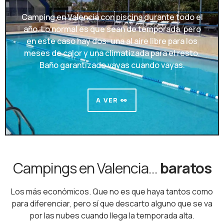
Camping en Valencia con piscina durante todo el
año. Lo normal es que sean de temporada, pero
en este caso hay dos: una al aire libre para los
meses de calor y una climatizada para el resto.
Baño garantizado vayas cuando vayas.
A VER 👀
Campings en Valencia...
baratos
Los más económicos. Que no es que haya tantos como
para diferenciar, pero sí que descarto alguno que se va
por las nubes cuando llega la temporada alta.