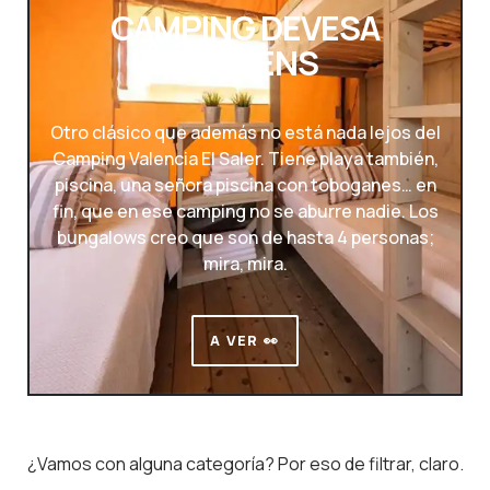
CAMPING DEVESA
GARDENS
Otro clásico que además no está nada lejos del
Camping Valencia El Saler. Tiene playa también,
piscina, una señora piscina con toboganes… en
fin, que en ese camping no se aburre nadie. Los
bungalows creo que son de hasta 4 personas;
mira, mira.
A VER 👀
¿Vamos con alguna categoría? Por eso de filtrar, claro.