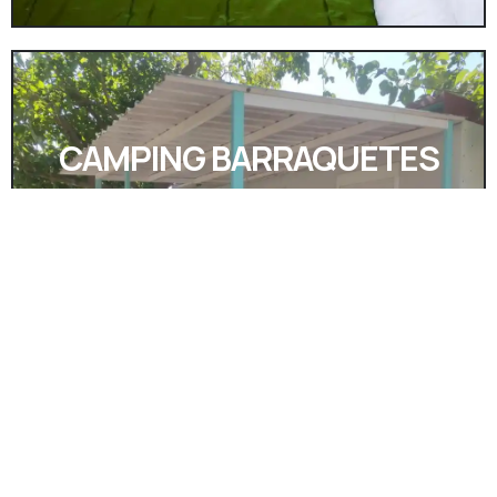
CAMPING BARRAQUETES
Otro clásico de entre todos los campings en
Valencia. Con bungalows también, aunque sus
instalaciones no son lo más moderno y lujoso
de toda la provincia. Apaña, eso sí, aunque en
temporada alta los precios suben.
A VER 👀