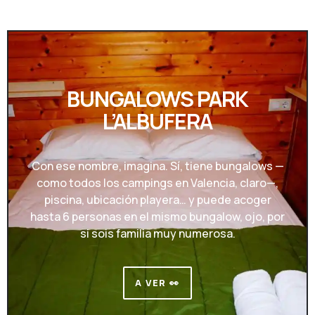
BUNGALOWS PARK
L’ALBUFERA
Con ese nombre, imagina. Sí, tiene bungalows —
como todos los campings en Valencia, claro—,
piscina, ubicación playera… y puede acoger
hasta 6 personas en el mismo bungalow, ojo, por
si sois familia muy numerosa.
A VER 👀