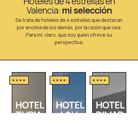
Hoteles de 4 estrellas en
Valencia:
mi selección
Se trata de hoteles de 4 estrellas que destacan
por encima de los demás, por la razón que sea.
Para mí, claro, que soy quien ofrece su
perspectiva:
★★★★
★★★★
★★★★
HOTEL
HOTEL
HOTEL
TURIA
L&H
DIMAR
GRAN
Nunca un 4
Ubicado
VÍA
estrellas
en el barrio