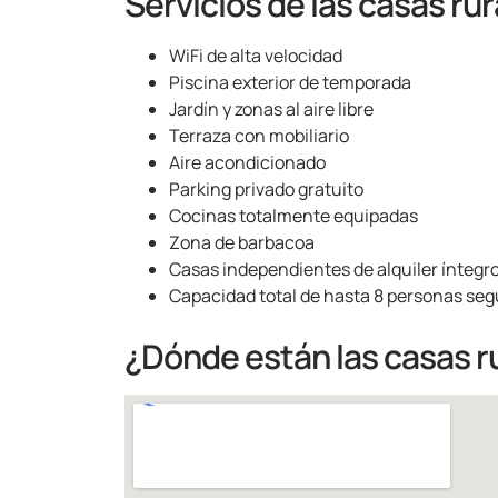
Servicios de las casas rur
WiFi de alta velocidad
Piscina exterior de temporada
Jardín y zonas al aire libre
Terraza con mobiliario
Aire acondicionado
Parking privado gratuito
Cocinas totalmente equipadas
Zona de barbacoa
Casas independientes de alquiler íntegr
Capacidad total de hasta 8 personas seg
¿Dónde están las casas r