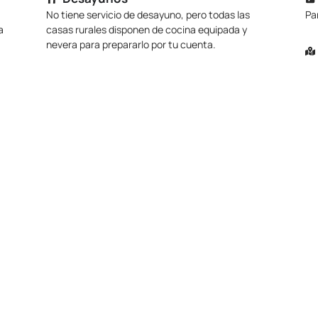
No tiene servicio de desayuno, pero todas las
Pa
a
casas rurales disponen de cocina equipada y
nevera para prepararlo por tu cuenta.
Ce
Mascotas
na
Se admiten mascotas bajo petición y pueden
pl
a
cobrarte algún suplemento por cada una.
di