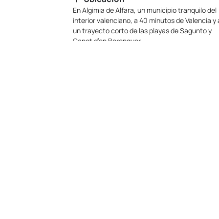
En Algimia de Alfara, un municipio tranquilo del
interior valenciano, a 40 minutos de Valencia y 
un trayecto corto de las playas de Sagunto y
Canet d’en Berenguer.
Categoría
Conjunto de casas rurales independientes par
alquiler íntegro.