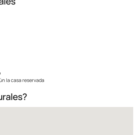
ales
o
ún la casa reservada
urales?