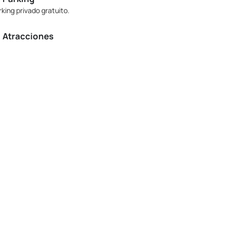
rking privado gratuito.
Atracciones
rca de la Sierra Calderona, ideales rutas
turales y pueblos de interior, además de las
ayas de Sagunto y Canet d’en Berenguer a una
stancia accesible en coche.