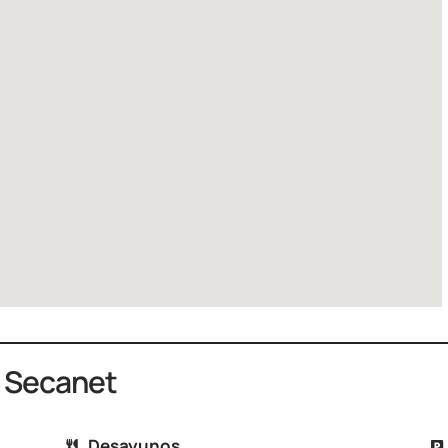
l Secanet
Desayunos