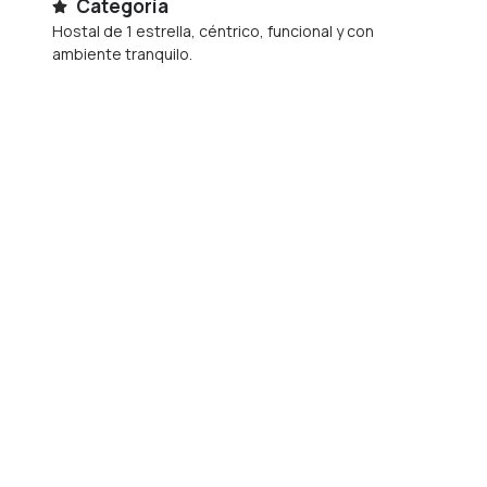
Categoría
Hostal de 1 estrella, céntrico, funcional y con
ambiente tranquilo.
Desayunos
No ofrece desayuno incluido, pero hay cafeterías y
panaderías a menos de un minuto con menús desde
4-5 €.
Mascotas
No se admiten mascotas.
Parking
No dispone de parking propio. Hay aparcamiento
público de pago en las inmediaciones desde 20 € al
día.