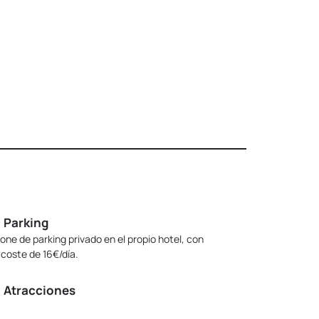
Parking
pone de parking privado en el propio hotel, con
 coste de 16€/día.
Atracciones
y cerca de los Jardines del Turia, el centro