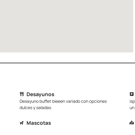
Desayunos
Desayuno buffet bieeen variado con opciones
is
dulces y saladas.
un
Mascotas
Se admiten mascotas con un suplemento de
Mu