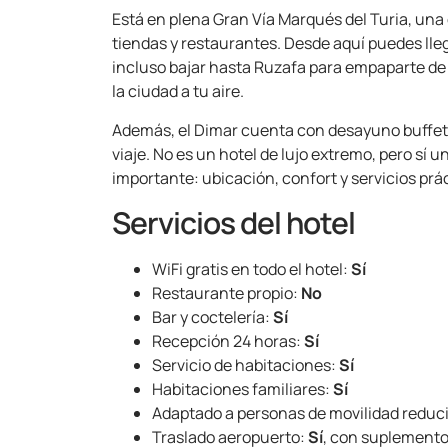
Está en plena Gran Vía Marqués del Turia, una
tiendas y restaurantes. Desde aquí puedes llega
incluso bajar hasta Ruzafa para empaparte de 
la ciudad a tu aire.
Además, el Dimar cuenta con desayuno buffet 
viaje. No es un hotel de lujo extremo, pero sí 
importante: ubicación, confort y servicios prá
Servicios del hotel
WiFi gratis en todo el hotel:
Sí
Restaurante propio:
No
Bar y coctelería:
Sí
Recepción 24 horas:
Sí
Servicio de habitaciones:
Sí
Habitaciones familiares:
Sí
Adaptado a personas de movilidad reduc
Traslado aeropuerto:
Sí
, con suplemento