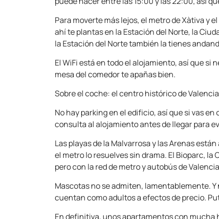
puede hacer entre las 15:00 y las 22:00, así que
Para moverte más lejos, el metro de Xàtiva y e
ahí te plantas en la Estación del Norte, la Ciud
la Estación del Norte también la tienes andan
El WiFi está en todo el alojamiento, así que si 
mesa del comedor te apañas bien.
Sobre el coche: el centro histórico de Valenci
No hay parking en el edificio, así que si vas 
consulta al alojamiento antes de llegar para ev
Las playas de la Malvarrosa y las Arenas están
el metro lo resuelves sin drama. El Bioparc, la
pero con la red de metro y autobús de Valenci
Mascotas no se admiten, lamentablemente. Y ni
cuentan como adultos a efectos de precio. Pu
En definitiva, unos apartamentos con mucha h