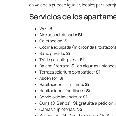
en Valencia pueden igualar, ideales para pareja
Servicios de los apartam
WiFi:
Sí
Aire acondicionado:
Sí
Calefacción:
Sí
Cocina equipada (microondas, tostadora,
Baño privado:
Sí
TV de pantalla plana:
Sí
Balcón / terraza:
Sí
, en algunas unidade
Terraza solarium compartida:
Sí
Ascensor:
Sí
Habitaciones sin humo:
Sí
Habitaciones familiares:
Sí
Servicio de lavandería:
Sí
Cuna (0-2 años):
Sí
, gratuita a petición,
Camas supletorias:
No
Recepción 24h:
No
, check-in de 15:00 a