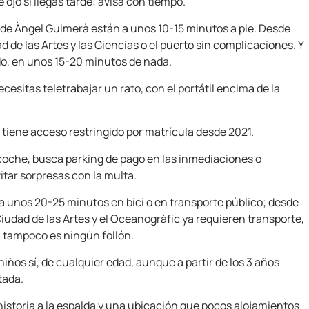
 ojo si llegas tarde: avisa con tiempo.
l de Àngel Guimerà están a unos 10-15 minutos a pie. Desde
ad de las Artes y las Ciencias o el puerto sin complicaciones. Y
do, en unos 15-20 minutos de nada.
necesitas teletrabajar un rato, con el portátil encima de la
a tiene acceso restringido por matrícula desde 2021.
en coche, busca parking de pago en las inmediaciones o
itar sorpresas con la multa.
 a unos 20-25 minutos en bici o en transporte público; desde
 Ciudad de las Artes y el Oceanogràfic ya requieren transporte,
a tampoco es ningún follón.
ños sí, de cualquier edad, aunque a partir de los 3 años
tada.
istoria a la espalda y una ubicación que pocos alojamientos